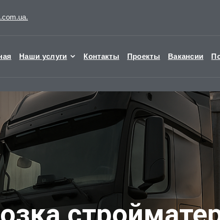
t.com.ua.
ная
Наши услуги
Контакты
Проекты
Вакансии
П
озка строймате