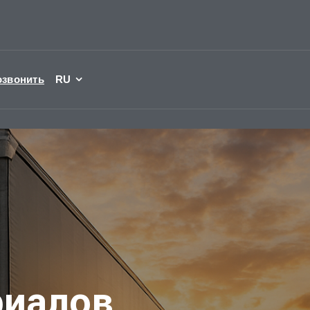
озвонить
RU
риалов