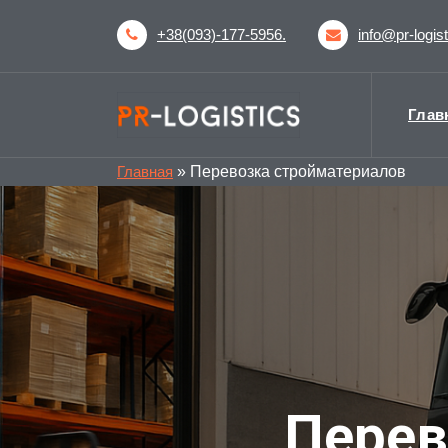
+38(093)-177-5956.
info@pr-logis
Міжнародні перевезення
Глав
PR-logist
»
Перевозка стройматериалов
Главная
Перев